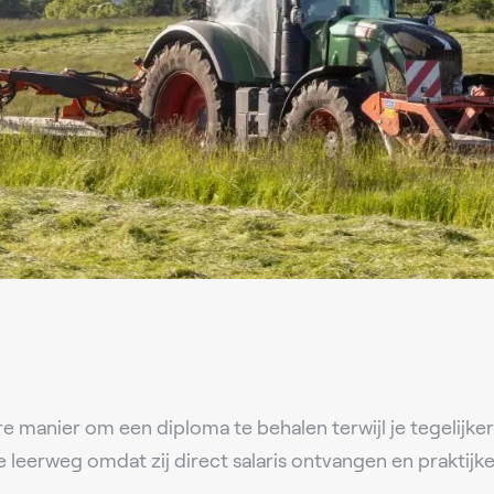
re manier om een diploma te behalen terwijl je tegelijke
 leerweg omdat zij direct salaris ontvangen en praktij