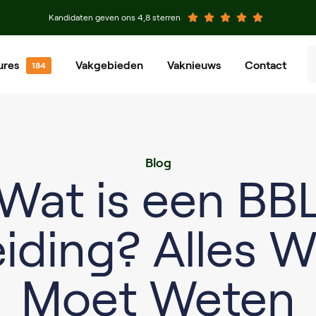
Kandidaten geven ons 4,8 sterren
ures
Vakgebieden
Vaknieuws
Contact
venier
Groenvoorziener
chinist
Grondwerker
Blog
eewerkend Voorman
Planner
Wat is een BB
iding? Alles W
Moet Weten