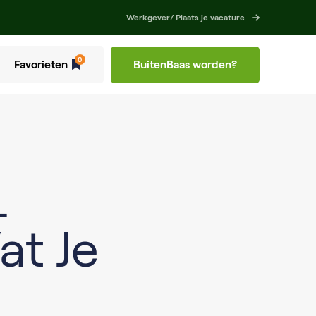
Werkgever/ Plaats je vacature
0
Favorieten
BuitenBaas worden?
L
at Je