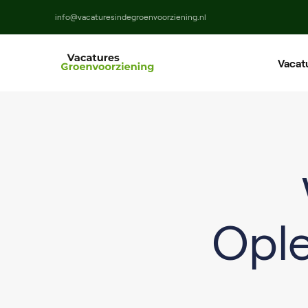
info@vacaturesindegroenvoorziening.nl
Vacat
Ho
Ma
M
Ople