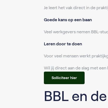
Je leert het vak direct in de prakti
Goede kans op een baan
Veel werkgevers nemen BBL-stude
Leren door te doen
Voor veel mensen werkt praktijkge
Wil jij direct aan de slag met ee
Solliciteer hier
BBL en de