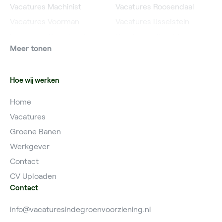
Vacatures Machinist
Vacatures Roosendaal
Vacatures Voorman
Vacatures IJsselstein
Vacatures Grondwerker
Vacatures Utrecht
Meer tonen
Vacatures Planner
Hoe wij werken
Home
Vacatures
Groene Banen
Werkgever
Contact
CV Uploaden
Contact
info@vacaturesindegroenvoorziening.nl