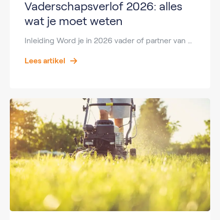
Vaderschapsverlof 2026: alles
wat je moet weten
Inleiding Word je in 2026 vader of partner van een pasgeboren kind? Dan heb je mogelijk recht op vaderschapsverlof. Dit verlof geeft je de mogelijkheid om de eerste periode na de geboorte samen met je gezin door te brengen. In dit artikel lees je wat vaderschapsverlof is, hoe lang het duurt, welke regels gelden in […]
Lees artikel