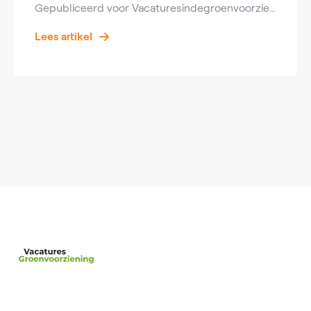
Gepubliceerd voor Vacaturesindegroenvoorziening.nl Key Takeaways Voortuin inspiratie bepaalt voor een groot deel de eerste indruk van een woning. Met de juiste indeling werkt kleine voortuin inspiratie ook in beperkte ruimte heel sterk. Goede voortuin inspiratie rijtjeshuis combineert uitstraling met praktisch gebruik. Een slimme voortuin met oprit inspiratie vraagt om stevige materialen en goede afwatering. Vakmensen […]
Lees artikel