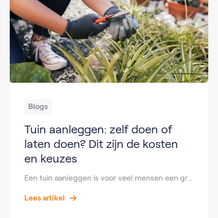
Blogs
Tuin aanleggen: zelf doen of
laten doen? Dit zijn de kosten
en keuzes
Een tuin aanleggen is voor veel mensen een grote investering, maar ook een investering waar je jarenlang plezier van hebt. De kosten kunnen sterk variëren, afhankelijk van je wensen, de grootte van de tuin en de keuzes in materialen en beplanting. In deze blog leggen we duidelijk uit wat je kunt verwachten qua kosten én […]
Lees artikel