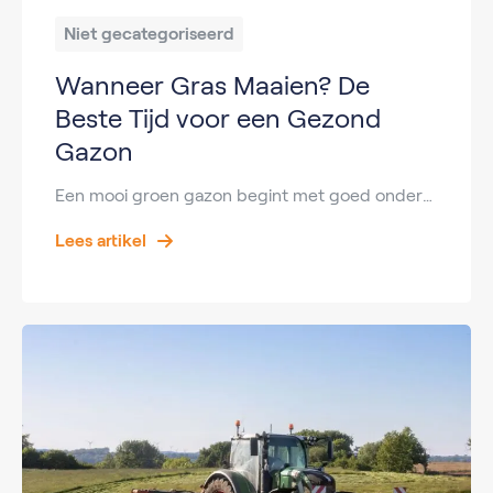
Niet gecategoriseerd
Wanneer Gras Maaien? De
Beste Tijd voor een Gezond
Gazon
Een mooi groen gazon begint met goed onderhoud. Eén van de belangrijkste onderdelen daarvan is het regelmatig maaien van het gras. Toch vragen veel mensen zich af: wanneer kun je het beste gras maaien? Is nat gras maaien verstandig? Wanneer maai je voor het eerst in het voorjaar en tot wanneer kun je doorgaan in […]
Lees artikel