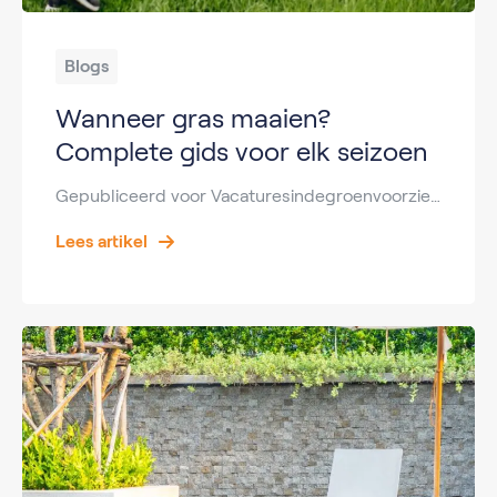
Blogs
Wanneer gras maaien?
Complete gids voor elk seizoen
Gepubliceerd voor Vacaturesindegroenvoorziening.nl Key Takeaways Wanneer grasmaaien hangt af van temperatuur en seizoen. Vanaf wanneer grasmaaien is meestal vanaf maart bij groei boven 6°C. Tot wanneer grasmaaien is vaak tot oktober of november. Wanneer laatste keer grasmaaien is vlak voor de winter, niet te kort. Wanneer gras maaien na zaaien is bij een hoogte van […]
Lees artikel