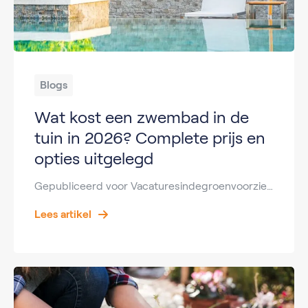
Blogs
Wat kost een zwembad in de
tuin in 2026? Complete prijs en
opties uitgelegd
Gepubliceerd voor Vacaturesindegroenvoorziening.nl Key Takeaways Wat kost een zwembad in de tuin hangt af van type en afwerking. Een zwembad in de tuin kan starten vanaf €1.000. Een inbouw zwembad kost gemiddeld €25.000 – €70.000. Jaarlijks onderhoud kost gemiddeld €500 – €2.000. Voor aanleg zijn vakmensen nodig uit groenvoorziening en bouw. Werken aan tuinen en […]
Lees artikel