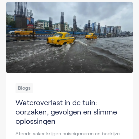
Blogs
Wateroverlast in de tuin:
oorzaken, gevolgen en slimme
oplossingen
Steeds vaker krijgen huiseigenaren en bedrijven te maken met wateroverlast. Door hevige regenbuien, klimaatverandering en een toenemende verstening van tuinen kan regenwater niet altijd goed wegstromen. Het gevolg? Plassen op het gazon, verzakte bestrating, natte kruipruimtes en schade aan planten. In deze blog leggen we uit wat wateroverlast precies is, hoe het ontstaat en welke […]