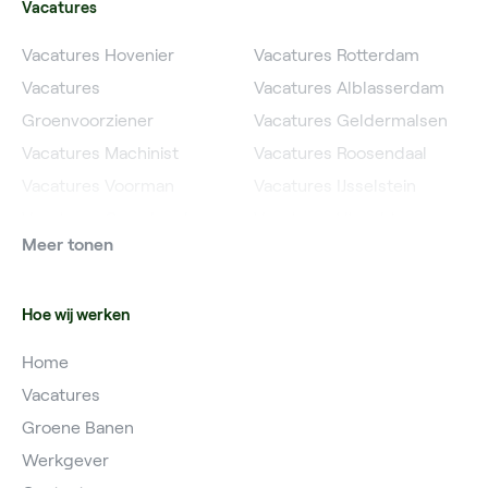
Vacatures
Vacatures Hovenier
Vacatures Rotterdam
Vacatures
Vacatures Alblasserdam
Groenvoorziener
Vacatures Geldermalsen
Vacatures Machinist
Vacatures Roosendaal
Vacatures Voorman
Vacatures IJsselstein
Vacatures Grondwerker
Vacatures Utrecht
Meer tonen
Vacatures Planner
Hoe wij werken
Home
Vacatures
Groene Banen
Werkgever