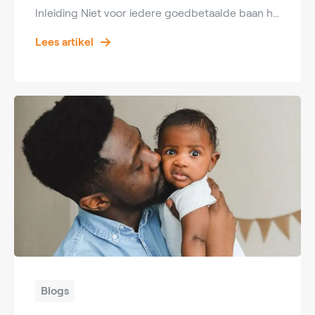
Inleiding Niet voor iedere goedbetaalde baan heb je een diploma nodig. Steeds meer werkgevers kijken naar motivatie, ervaring en praktische vaardigheden in plaats van alleen naar een opleiding. Hierdoor zijn er verschillende beroepen waarin je zonder diploma een uitstekend salaris kunt verdienen. Benieuwd welke functies het beste betalen? Hieronder vind je de top 10 best […]
Lees artikel
Blogs