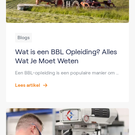
Blogs
Wat is een BBL Opleiding? Alles
Wat Je Moet Weten
Een BBL-opleiding is een populaire manier om een diploma te behalen terwijl je tegelijkertijd werkervaring opdoet. Steeds meer studenten kiezen voor deze leerweg omdat zij direct salaris ontvangen en praktijkervaring kunnen opbouwen bij een werkgever. Vooral binnen sectoren zoals de groenvoorziening is een BBL-opleiding erg populair. Werkgevers zijn voortdurend op zoek naar gemotiveerde medewerkers die […]
Lees artikel