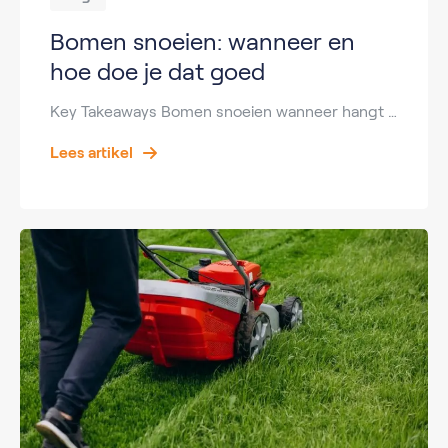
Bomen snoeien: wanneer en
hoe doe je dat goed
Key Takeaways Bomen snoeien wanneer hangt af van het type boom en het seizoen. Wanneer bomen snoeien is meestal in de winter of vroege lente. Bomen snoeien prijs varieert van €50 tot €500+ per boom. Grote bomen snoeien vereist vaak professionele hulp. Goed snoeien zorgt voor gezonde groei en minder risico op schade. Werken in […]
Lees artikel