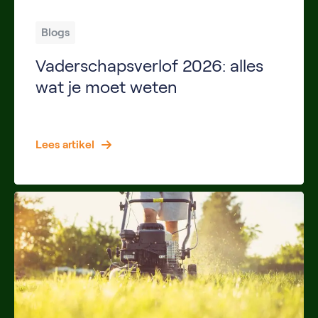
Blogs
Vaderschapsverlof 2026: alles
wat je moet weten
Inleiding Word je in 2026 vader of partner van een pasgeboren kind? Dan heb je mogelijk recht op vaderschapsverlof. Dit verlof geeft je de mogelijkheid om de eerste periode na de geboorte samen met je gezin door te brengen. In dit artikel lees je wat vaderschapsverlof is, hoe lang het duurt, welke regels gelden in […]
Lees artikel