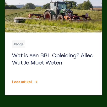
Blogs
Wat is een BBL Opleiding? Alles
Wat Je Moet Weten
Een BBL-opleiding is een populaire manier om een diploma te behalen terwijl je tegelijkertijd werkervaring opdoet. Steeds meer studenten kiezen voor deze leerweg omdat zij direct salaris ontvangen en praktijkervaring kunnen opbouwen bij een werkgever. Vooral binnen sectoren zoals de groenvoorziening is een BBL-opleiding erg populair. Werkgevers zijn voortdurend op zoek naar gemotiveerde medewerkers die […]
Lees artikel