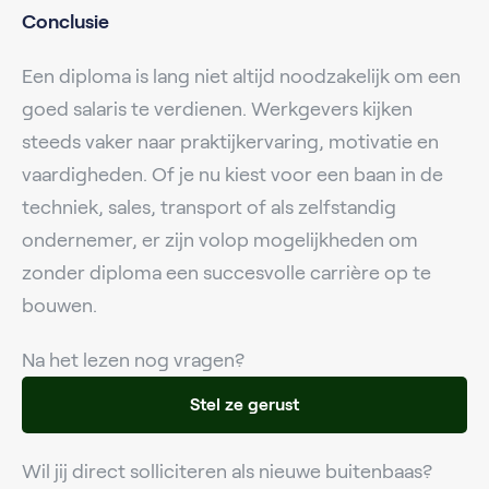
Conclusie
Een diploma is lang niet altijd noodzakelijk om een
goed salaris te verdienen. Werkgevers kijken
steeds vaker naar praktijkervaring, motivatie en
vaardigheden. Of je nu kiest voor een baan in de
techniek, sales, transport of als zelfstandig
ondernemer, er zijn volop mogelijkheden om
zonder diploma een succesvolle carrière op te
bouwen.
Na het lezen nog vragen?
Stel ze gerust
Wil jij direct solliciteren als nieuwe buitenbaas?