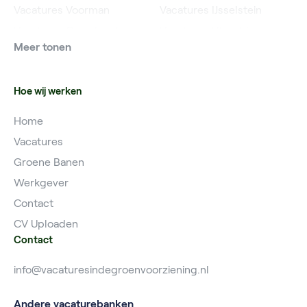
Vacatures Voorman
Vacatures IJsselstein
Vacatures Grondwerker
Vacatures Utrecht
Meer tonen
Vacatures Planner
Hoe wij werken
Home
Vacatures
Groene Banen
Werkgever
Contact
CV Uploaden
Contact
info@vacaturesindegroenvoorziening.nl
Andere vacaturebanken