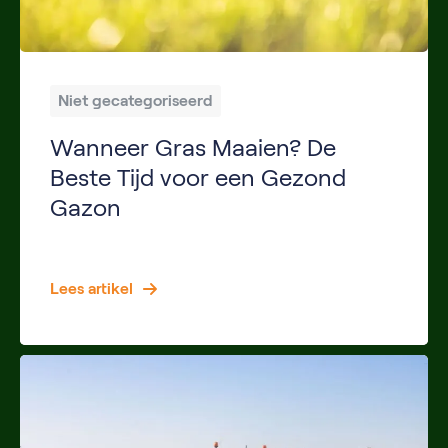
Niet gecategoriseerd
Wanneer Gras Maaien? De
Beste Tijd voor een Gezond
Gazon
Een mooi groen gazon begint met goed onderhoud. Eén van de belangrijkste onderdelen daarvan is het regelmatig maaien van het gras. Toch vragen veel mensen zich af: wanneer kun je het beste gras maaien? Is nat gras maaien verstandig? Wanneer maai je voor het eerst in het voorjaar en tot wanneer kun je doorgaan in […]
Lees artikel