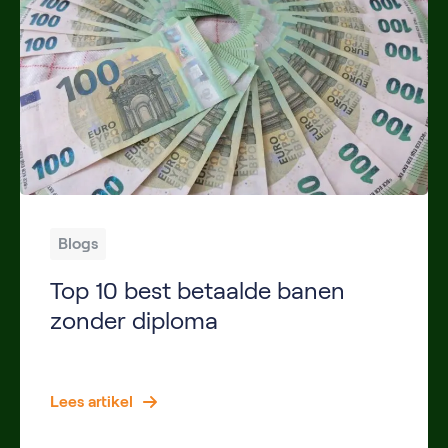
Blogs
Top 10 best betaalde banen
zonder diploma
Inleiding Niet voor iedere goedbetaalde baan heb je een diploma nodig. Steeds meer werkgevers kijken naar motivatie, ervaring en praktische vaardigheden in plaats van alleen naar een opleiding. Hierdoor zijn er verschillende beroepen waarin je zonder diploma een uitstekend salaris kunt verdienen. Benieuwd welke functies het beste betalen? Hieronder vind je de top 10 best […]
Lees artikel