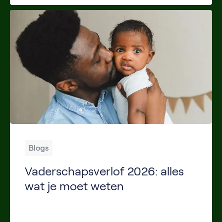
Blogs
Vaderschapsverlof 2026: alles
wat je moet weten
Inleiding Word je in 2026 vader of partner van een pasgeboren kind? Dan heb je mogelijk recht op vaderschapsverlof. Dit verlof geeft je de mogelijkheid om de eerste periode na de geboorte samen met je gezin door te brengen. In dit artikel lees je wat vaderschapsverlof is, hoe lang het duurt, welke regels gelden in […]