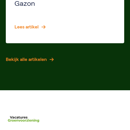
Gazon
Een mooi groen gazon begint met goed onderhoud. Eén van de belangrijkste onderdelen daarvan is het regelmatig maaien van het gras. Toch vragen veel mensen zich af: wanneer kun je het beste gras maaien? Is nat gras maaien verstandig? Wanneer maai je voor het eerst in het voorjaar en tot wanneer kun je doorgaan in […]
Lees artikel
Bekijk alle artikelen