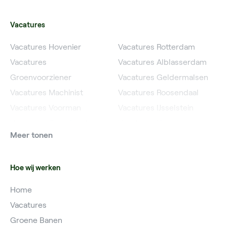
Vacatures
Vacatures Hovenier
Vacatures Rotterdam
Vacatures
Vacatures Alblasserdam
Groenvoorziener
Vacatures Geldermalsen
Vacatures Machinist
Vacatures Roosendaal
Vacatures Voorman
Vacatures IJsselstein
Vacatures Grondwerker
Vacatures Utrecht
Meer tonen
Vacatures Planner
Hoe wij werken
Home
Vacatures
Groene Banen