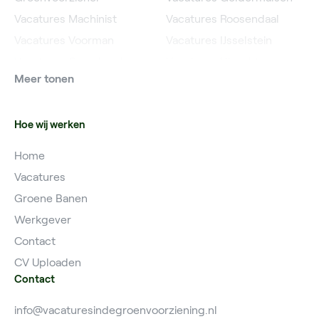
Vacatures Machinist
Vacatures Roosendaal
Vacatures Voorman
Vacatures IJsselstein
Vacatures Grondwerker
Vacatures Utrecht
Meer tonen
Vacatures Planner
Hoe wij werken
Home
Vacatures
Groene Banen
Werkgever
Contact
CV Uploaden
Contact
info@vacaturesindegroenvoorziening.nl