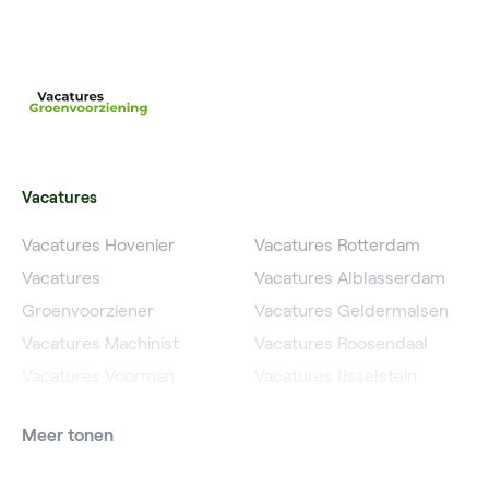
Vacatures
Vacatures Hovenier
Vacatures Rotterdam
Vacatures
Vacatures Alblasserdam
Groenvoorziener
Vacatures Geldermalsen
Vacatures Machinist
Vacatures Roosendaal
Vacatures Voorman
Vacatures IJsselstein
Vacatures Grondwerker
Vacatures Utrecht
Meer tonen
Vacatures Planner