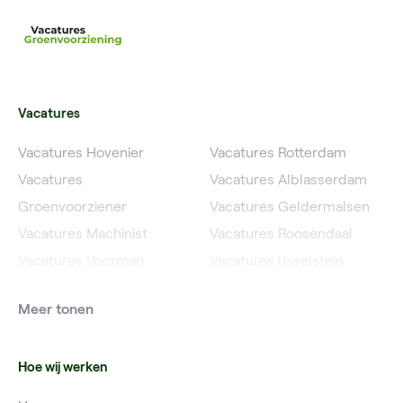
Vacatures
Vacatures Hovenier
Vacatures Rotterdam
Vacatures
Vacatures Alblasserdam
Groenvoorziener
Vacatures Geldermalsen
Vacatures Machinist
Vacatures Roosendaal
Vacatures Voorman
Vacatures IJsselstein
Vacatures Grondwerker
Vacatures Utrecht
Meer tonen
Vacatures Planner
Hoe wij werken