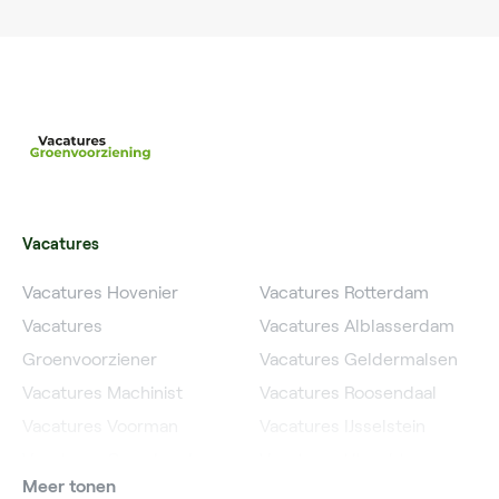
Vacatures
Vacatures Hovenier
Vacatures Rotterdam
Vacatures
Vacatures Alblasserdam
Groenvoorziener
Vacatures Geldermalsen
Vacatures Machinist
Vacatures Roosendaal
Vacatures Voorman
Vacatures IJsselstein
Vacatures Grondwerker
Vacatures Utrecht
Meer tonen
Vacatures Planner