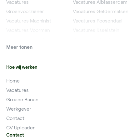
Vacatures
Vacatures Alblasserdam
Groenvoorziener
Vacatures Geldermalsen
Vacatures Machinist
Vacatures Roosendaal
Vacatures Voorman
Vacatures IJsselstein
Vacatures Grondwerker
Vacatures Utrecht
Meer tonen
Vacatures Planner
Hoe wij werken
Home
Vacatures
Groene Banen
Werkgever
Contact
CV Uploaden
Contact