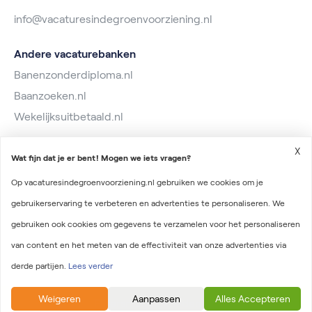
info@vacaturesindegroenvoorziening.nl
Andere vacaturebanken
Banenzonderdiploma.nl
Baanzoeken.nl
Wekelijksuitbetaald.nl
X
Wat fijn dat je er bent! Mogen we iets vragen?
Op vacaturesindegroenvoorziening.nl gebruiken we cookies om je
gebruikerservaring te verbeteren en advertenties te personaliseren. We
2026 © Vacatures in de Groenvoorziening
gebruiken ook cookies om gegevens te verzamelen voor het personaliseren
Algemene voorwaarden
van content en het meten van de effectiviteit van onze advertenties via
Privacyverklaring
derde partijen.
Lees verder
Onderdeel van Irys Vacaturelab
Weigeren
Aanpassen
Alles Accepteren
Filtersmogelijkheden