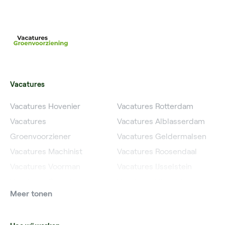
Vacatures
Vacatures Hovenier
Vacatures Rotterdam
Vacatures
Vacatures Alblasserdam
Groenvoorziener
Vacatures Geldermalsen
Vacatures Machinist
Vacatures Roosendaal
Vacatures Voorman
Vacatures IJsselstein
Vacatures Grondwerker
Vacatures Utrecht
Meer tonen
Vacatures Planner