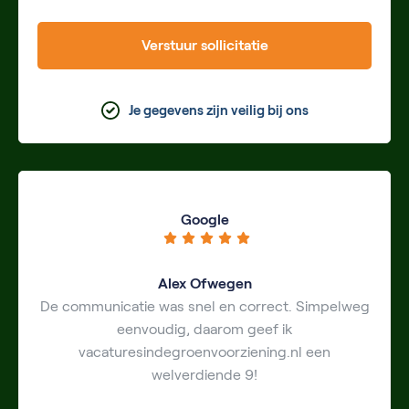
Verstuur sollicitatie
Je gegevens zijn veilig bij ons
Google
Alex Ofwegen
De communicatie was snel en correct. Simpelweg
eenvoudig, daarom geef ik
vacaturesindegroenvoorziening.nl een
welverdiende 9!