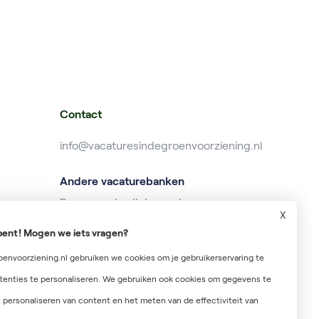
Contact
info@vacaturesindegroenvoorziening.nl
Andere vacaturebanken
Banenzonderdiploma.nl
X
Baanzoeken.nl
r bent! Mogen we iets vragen?
Wekelijksuitbetaald.nl
envoorziening.nl gebruiken we cookies om je gebruikerservaring te
tenties te personaliseren. We gebruiken ook cookies om gegevens te
 personaliseren van content en het meten van de effectiviteit van