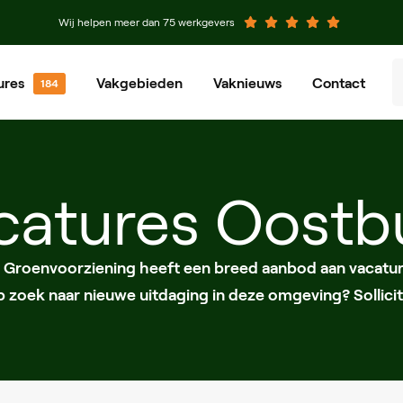
Wij helpen meer dan 75 werkgevers
ures
Vakgebieden
Vaknieuws
Contact
venier
Groenvoorziener
chinist
Grondwerker
catures Oostb
eewerkend Voorman
Planner
e Groenvoorziening heeft een breed aanbod aan vacatur
op zoek naar nieuwe uitdaging in deze omgeving? Sollicit