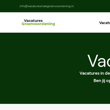
info@vacaturesindegroenvoorziening.nl
Vacat
Ho
Ma
Va
M
Vacatures in d
Ben jij 