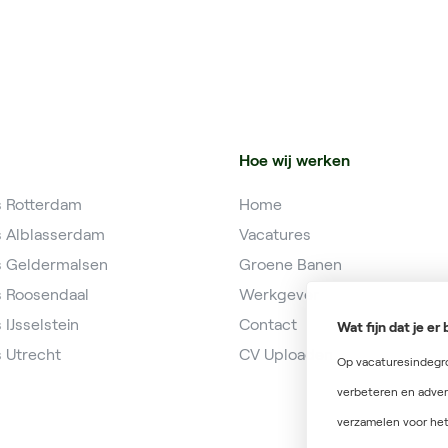
Hoe wij werken
s Rotterdam
Home
s Alblasserdam
Vacatures
s Geldermalsen
Groene Banen
s Roosendaal
Werkgever
 IJsselstein
Contact
Wat fijn dat je e
 Utrecht
CV Uploaden
Op vacaturesindegro
verbeteren en adver
verzamelen voor het