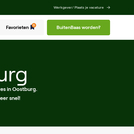
Werkgever/ Plaats je vacature
0
Favorieten
BuitenBaas worden?
urg
es in Oostburg.
eer snel!