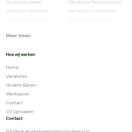
Groenvoorziener
Vacatures Geldermalsen
Vacatures Machinist
Vacatures Roosendaal
Vacatures Voorman
Vacatures IJsselstein
Vacatures Grondwerker
Vacatures Utrecht
Meer tonen
Vacatures Planner
Hoe wij werken
Home
Vacatures
Groene Banen
Werkgever
Contact
CV Uploaden
Contact
info@vacaturesindegroenvoorziening.nl