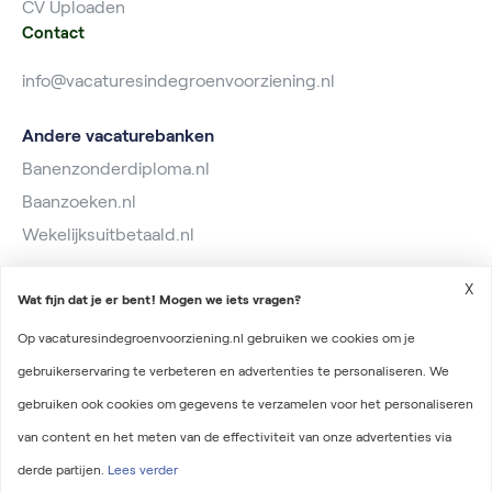
CV Uploaden
Contact
info@vacaturesindegroenvoorziening.nl
Andere vacaturebanken
Banenzonderdiploma.nl
Baanzoeken.nl
Wekelijksuitbetaald.nl
X
Wat fijn dat je er bent! Mogen we iets vragen?
Op vacaturesindegroenvoorziening.nl gebruiken we cookies om je
gebruikerservaring te verbeteren en advertenties te personaliseren. We
2026 © Vacatures in de Groenvoorziening
gebruiken ook cookies om gegevens te verzamelen voor het personaliseren
Algemene voorwaarden
van content en het meten van de effectiviteit van onze advertenties via
Privacyverklaring
derde partijen.
Lees verder