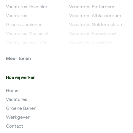
Vacatures Hovenier
Vacatures Rotterdam
Vacatures
Vacatures Alblasserdam
Groenvoorziener
Vacatures Geldermalsen
Vacatures Machinist
Vacatures Roosendaal
Vacatures Voorman
Vacatures IJsselstein
Vacatures Grondwerker
Vacatures Utrecht
Meer tonen
Vacatures Planner
Hoe wij werken
Home
Vacatures
Groene Banen
Werkgever
Contact