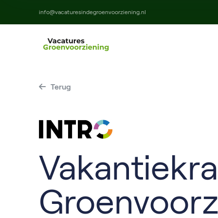
info@vacaturesindegroenvoorziening.nl
Terug
Vakantiekr
Groenvoorz