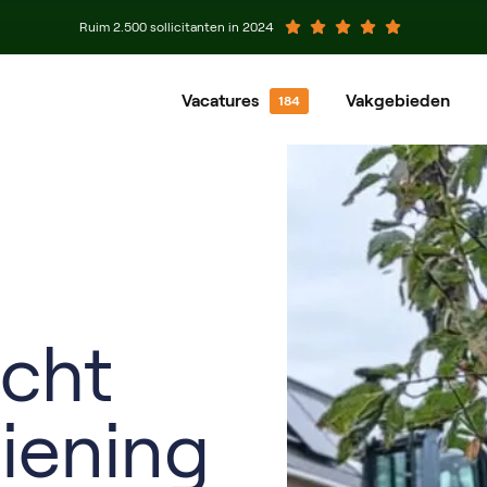
Ruim 2.500 sollicitanten in 2024
Vacatures
Vakgebieden
Hovenier
Gro
Machinist
Gro
Meewerkend Voorman
Plan
acht
iening