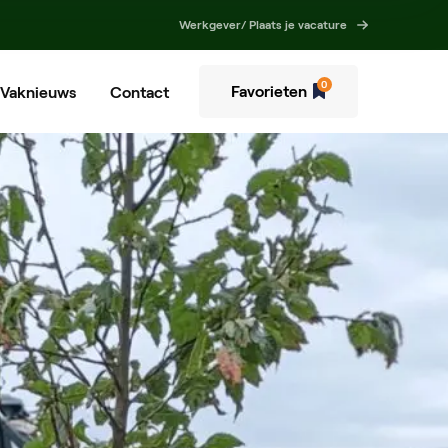
Werkgever/ Plaats je vacature
0
Favorieten
Vaknieuws
Contact
envoorziener
ndwerker
ner