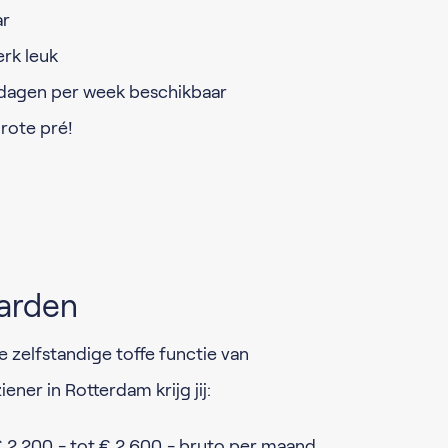
ar
erk leuk
 dagen per week beschikbaar
grote pré!
arden
 zelfstandige toffe functie van
ner in Rotterdam krijg jij:
 € 2.200,- tot € 2.600,- bruto per maand