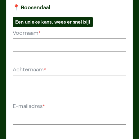
📍 Roosendaal
Een unieke kans, wees er snel bij!
Voornaam
*
Achternaam
*
E-mailadres
*