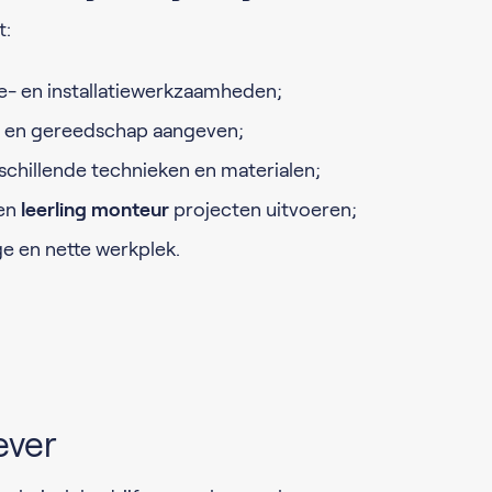
t:
e- en installatiewerkzaamheden;
en en gereedschap aangeven;
chillende technieken en materialen;
ren
leerling monteur
projecten uitvoeren;
ge en nette werkplek.
ever