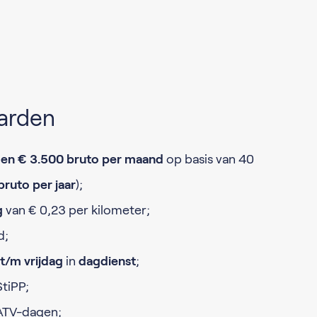
arden
 en € 3.500 bruto per maand
op basis van 40
ruto per jaar
);
g
van € 0,23 per kilometer;
d;
t/m vrijdag
in
dagdienst
;
StiPP;
ATV-dagen;