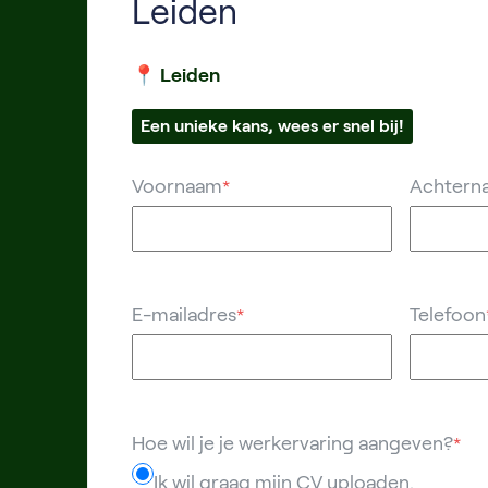
Leiden
📍 Leiden
Een unieke kans, wees er snel bij!
Voornaam
Achtern
*
E-mailadres
Telefoon
*
Hoe wil je je werkervaring aangeven?
*
Ik wil graag mijn CV uploaden.