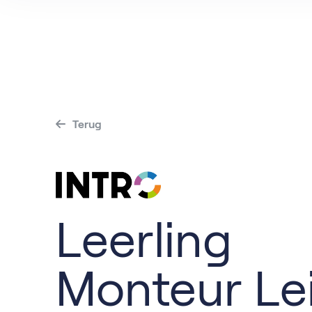
H
Ma
M
Terug
Leerling
Monteur Le