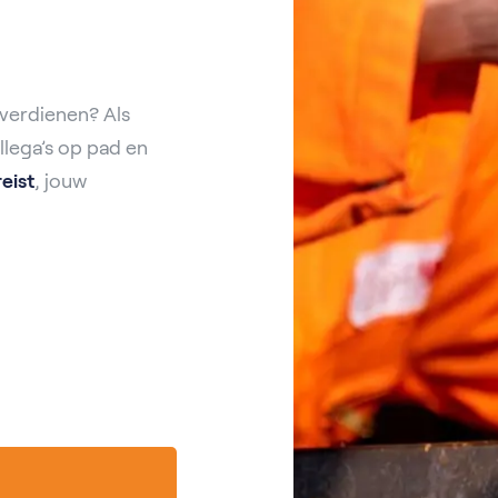
s verdienen? Als
lega’s op pad en
eist
, jouw
n