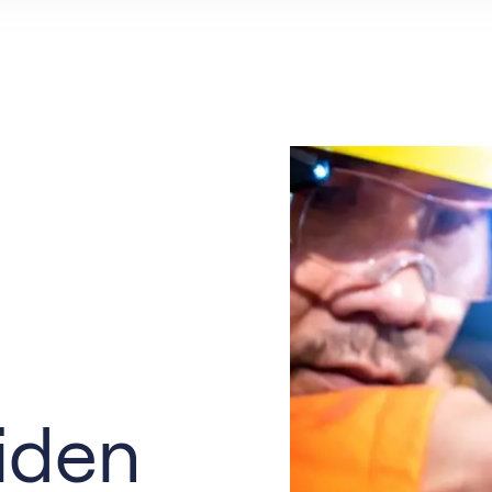
ovenier
Groenvoorziener
chinist
Grondwerker
eewerkend Voorman
Planner
iden