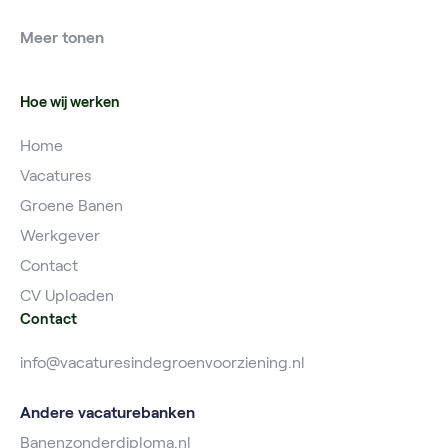
Vacatures Grondwerker
Vacatures Utrecht
Meer tonen
Vacatures Planner
Hoe wij werken
Home
Vacatures
Groene Banen
Werkgever
Contact
CV Uploaden
Contact
info@vacaturesindegroenvoorziening.nl
Andere vacaturebanken
Banenzonderdiploma.nl