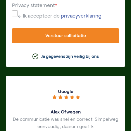
Privacy statement
*
← Ik accepteer de
privacyverklaring
Verstuur sollicitatie
Je gegevens zijn veilig bij ons
Google
Alex Ofwegen
De communicatie was snel en correct. Simpelweg
eenvoudig, daarom geef ik