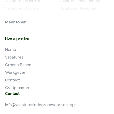
Vacatures Machinist
Vacatures Roosendaal
Vacatures Voorman
Vacatures IJsselstein
Vacatures Grondwerker
Vacatures Utrecht
Meer tonen
Vacatures Planner
Hoe wij werken
Home
Vacatures
Groene Banen
Werkgever
Contact
CV Uploaden
Contact
info@vacaturesindegroenvoorziening.nl