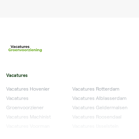
Vacatures
Vacatures Hovenier
Vacatures Rotterdam
Vacatures
Vacatures Alblasserdam
Groenvoorziener
Vacatures Geldermalsen
Vacatures Machinist
Vacatures Roosendaal
Vacatures Voorman
Vacatures IJsselstein
Vacatures Grondwerker
Vacatures Utrecht