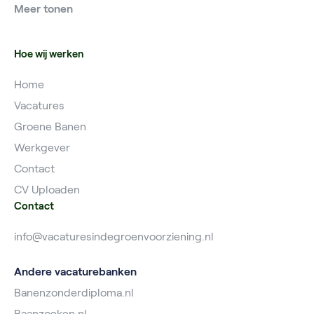
Meer tonen
Vacatures Planner
Hoe wij werken
Home
Vacatures
Groene Banen
Werkgever
Contact
CV Uploaden
Contact
info@vacaturesindegroenvoorziening.nl
Andere vacaturebanken
Banenzonderdiploma.nl
Baanzoeken.nl