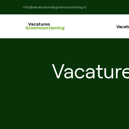
info@vacaturesindegroenvoorziening.nl
Vacat
Ho
Ma
Vacatur
M