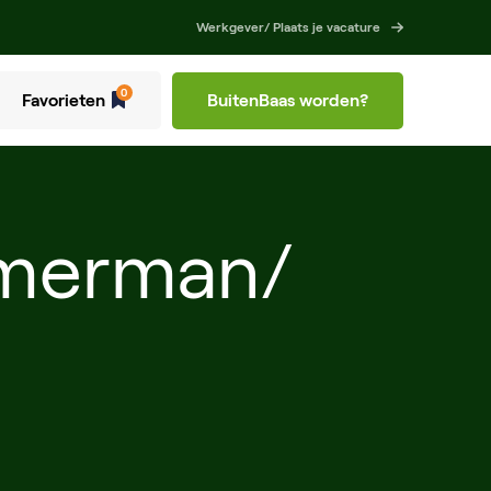
Werkgever/ Plaats je vacature
0
Favorieten
BuitenBaas worden?
mmerman/