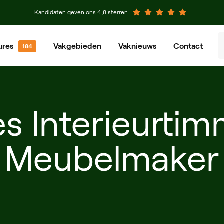
Kandidaten geven ons 4,8 sterren
ures
Vakgebieden
Vaknieuws
Contact
venier
Groenvoorziener
chinist
Grondwerker
es Interieurti
eewerkend Voorman
Planner
Meubelmaker