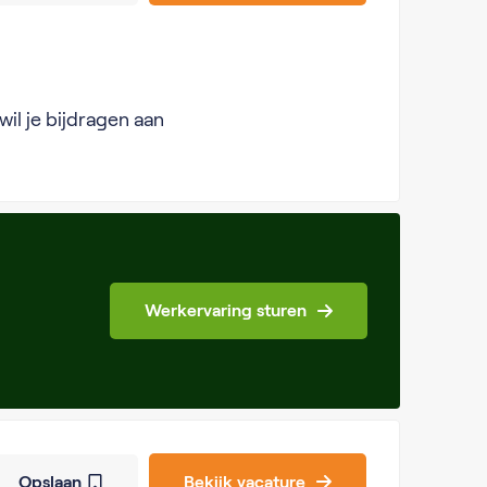
wil je bijdragen aan
Werkervaring sturen
Opslaan
Bekijk vacature