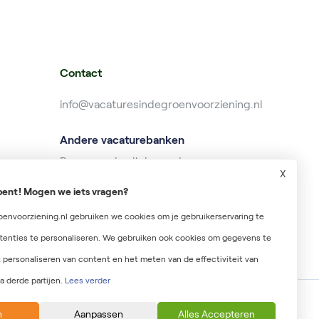
Contact
info@vacaturesindegroenvoorziening.nl
Andere vacaturebanken
Banenzonderdiploma.nl
X
Baanzoeken.nl
r bent! Mogen we iets vragen?
Wekelijksuitbetaald.nl
envoorziening.nl gebruiken we cookies om je gebruikerservaring te
tenties te personaliseren. We gebruiken ook cookies om gegevens te
 personaliseren van content en het meten van de effectiviteit van
a derde partijen.
Lees verder
n
Aanpassen
Alles Accepteren
Privacyverklaring
Onderdeel van Irys Vacaturelab