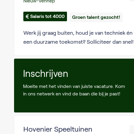
Nieuw-Vennep
Salaris tot 4000
Groen talent gezocht!
Werk jij graag buiten, houd je van techniek én 
een duurzame toekomst? Solliciteer dan snel!
Inschrijven
Moeite met het vinden van juiste vacature. Kom
in ons netwerk en vind de baan die bij je past!
Hovenier Speeltuinen