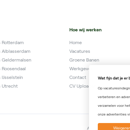
Hoe wij werken
s Rotterdam
Home
s Alblasserdam
Vacatures
s Geldermalsen
Groene Banen
s Roosendaal
Werkgever
 IJsselstein
Contact
Wat fijn dat je e
 Utrecht
CV Uploaden
Op vacaturesindegro
verbeteren en adver
verzamelen voor het
onze advertenties vi
Weigere
Algemene voorwaarden