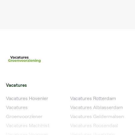
Vacatures
Vacatures Hovenier
Vacatures Rotterdam
Vacatures
Vacatures Alblasserdam
Groenvoorziener
Vacatures Geldermalsen
Vacatures Machinist
Vacatures Roosendaal
Vacatures Voorman
Vacatures IJsselstein