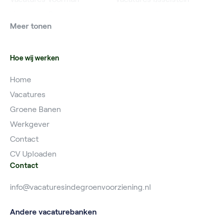
Vacatures Grondwerker
Vacatures Utrecht
Meer tonen
Vacatures Planner
Hoe wij werken
Home
Vacatures
Groene Banen
Werkgever
Contact
CV Uploaden
Contact
info@vacaturesindegroenvoorziening.nl
Andere vacaturebanken