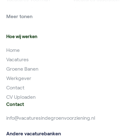
Vacatures Grondwerker
Vacatures Utrecht
Meer tonen
Vacatures Planner
Hoe wij werken
Home
Vacatures
Groene Banen
Werkgever
Contact
CV Uploaden
Contact
info@vacaturesindegroenvoorziening.nl
Andere vacaturebanken