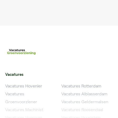
Vacatures
Vacatures Hovenier
Vacatures Rotterdam
Vacatures
Vacatures Alblasserdam
Groenvoorziener
Vacatures Geldermalsen
Vacatures Machinist
Vacatures Roosendaal
Vacatures Voorman
Vacatures IJsselstein