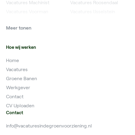
Vacatures Machinist
Vacatures Roosendaal
Vacatures Voorman
Vacatures IJsselstein
Vacatures Grondwerker
Vacatures Utrecht
Meer tonen
Vacatures Planner
Hoe wij werken
Home
Vacatures
Groene Banen
Werkgever
Contact
CV Uploaden
Contact
info@vacaturesindegroenvoorziening.nl