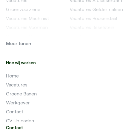
Vacatures
Vacatures Alblasserdam
Groenvoorziener
Vacatures Geldermalsen
Vacatures Machinist
Vacatures Roosendaal
Vacatures Voorman
Vacatures IJsselstein
Vacatures Grondwerker
Vacatures Utrecht
Meer tonen
Vacatures Planner
Hoe wij werken
Home
Vacatures
Groene Banen
Werkgever
Contact
CV Uploaden
Contact