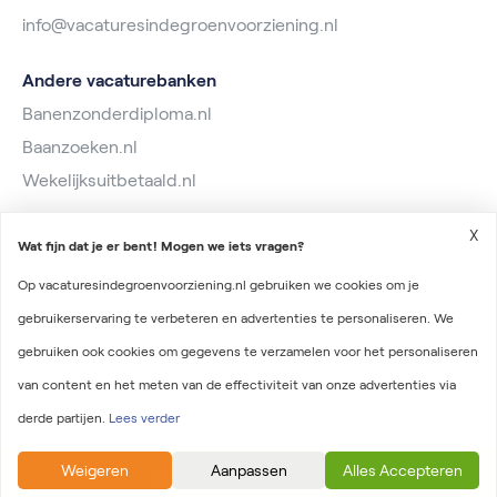
info@vacaturesindegroenvoorziening.nl
Andere vacaturebanken
Banenzonderdiploma.nl
Baanzoeken.nl
Wekelijksuitbetaald.nl
X
Wat fijn dat je er bent! Mogen we iets vragen?
Op vacaturesindegroenvoorziening.nl gebruiken we cookies om je
gebruikerservaring te verbeteren en advertenties te personaliseren. We
2026 © Vacatures in de Groenvoorziening
gebruiken ook cookies om gegevens te verzamelen voor het personaliseren
Algemene voorwaarden
van content en het meten van de effectiviteit van onze advertenties via
Privacyverklaring
derde partijen.
Lees verder
Onderdeel van Irys Vacaturelab
Weigeren
Aanpassen
Alles Accepteren
Filtersmogelijkheden