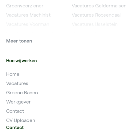
Groenvoorziener
Vacatures Geldermalsen
Vacatures Machinist
Vacatures Roosendaal
Vacatures Voorman
Vacatures IJsselstein
Vacatures Grondwerker
Vacatures Utrecht
Meer tonen
Vacatures Planner
Hoe wij werken
Home
Vacatures
Groene Banen
Werkgever
Contact
CV Uploaden
Contact