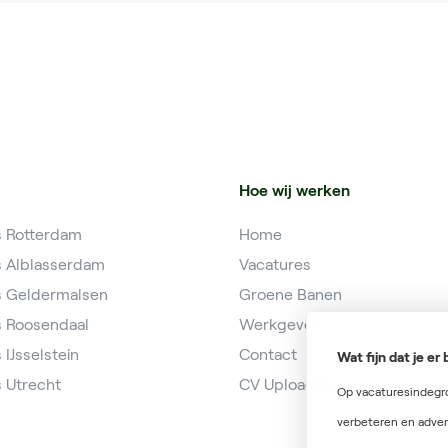
Hoe wij werken
s Rotterdam
Home
s Alblasserdam
Vacatures
s Geldermalsen
Groene Banen
s Roosendaal
Werkgever
 IJsselstein
Contact
Wat fijn dat je e
 Utrecht
CV Uploaden
Op vacaturesindegro
verbeteren en adver