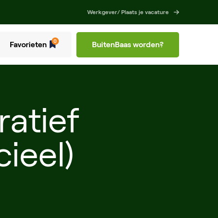
Werkgever/ Plaats je vacature
0
Favorieten
BuitenBaas worden?
ratief
ieel)