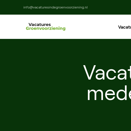
info@vacaturesindegroenvoorziening.nl
Vacat
Ho
Ma
Vacat
M
mede