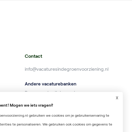
Contact
info@vacaturesindegroenvoorziening.nl
Andere vacaturebanken
Banenzonderdiploma.nl
X
Baanzoeken.nl
r bent! Mogen we iets vragen?
Wekelijksuitbetaald.nl
envoorziening.nl gebruiken we cookies om je gebruikerservaring te
tenties te personaliseren. We gebruiken ook cookies om gegevens te