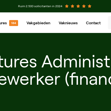
Ruim 2.500 sollicitanten in 2024
ures
Vakgebieden
Vaknieuws
Contact
venier
Groenvoorziener
chinist
Grondwerker
ures Administ
eewerkend Voorman
Planner
werker (financ