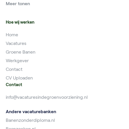
Meer tonen
Vacatures Planner
Hoe wij werken
Home
Vacatures
Groene Banen
Werkgever
Contact
CV Uploaden
Contact
info@vacaturesindegroenvoorziening.nl
Andere vacaturebanken
Banenzonderdiploma.nl
Baanzoeken.nl