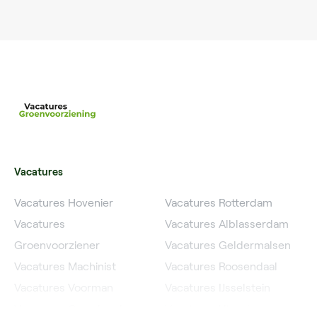
Vacatures
Vacatures Hovenier
Vacatures Rotterdam
Vacatures
Vacatures Alblasserdam
Groenvoorziener
Vacatures Geldermalsen
Vacatures Machinist
Vacatures Roosendaal
Vacatures Voorman
Vacatures IJsselstein
Vacatures Grondwerker
Vacatures Utrecht