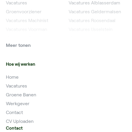
Vacatures
Vacatures Alblasserdam
Groenvoorziener
Vacatures Geldermalsen
Vacatures Machinist
Vacatures Roosendaal
Vacatures Voorman
Vacatures IJsselstein
Vacatures Grondwerker
Vacatures Utrecht
Meer tonen
Vacatures Planner
Hoe wij werken
Home
Vacatures
Groene Banen
Werkgever
Contact
CV Uploaden
Contact