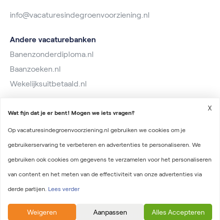
info@vacaturesindegroenvoorziening.nl
Andere vacaturebanken
Banenzonderdiploma.nl
Baanzoeken.nl
Wekelijksuitbetaald.nl
X
Wat fijn dat je er bent! Mogen we iets vragen?
Op vacaturesindegroenvoorziening.nl gebruiken we cookies om je
gebruikerservaring te verbeteren en advertenties te personaliseren. We
2026 © Vacatures in de Groenvoorziening
gebruiken ook cookies om gegevens te verzamelen voor het personaliseren
Algemene voorwaarden
van content en het meten van de effectiviteit van onze advertenties via
Privacyverklaring
derde partijen.
Lees verder
Onderdeel van Irys Vacaturelab
Weigeren
Aanpassen
Alles Accepteren
Filtersmogelijkheden