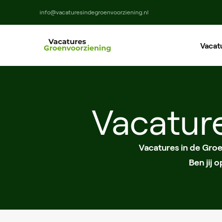
info@vacaturesindegroenvoorziening.nl
Vacat
Ho
Ma
Vacatur
M
Vacatures in de Gro
Ben jij 