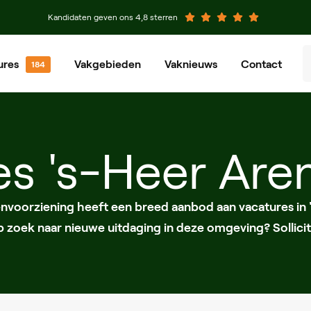
Kandidaten geven ons 4,8 sterren
ures
Vakgebieden
Vaknieuws
Contact
venier
Groenvoorziener
chinist
Grondwerker
es 's-Heer Are
eewerkend Voorman
Planner
envoorziening heeft een breed aanbod aan vacatures in 
op zoek naar nieuwe uitdaging in deze omgeving? Sollicit