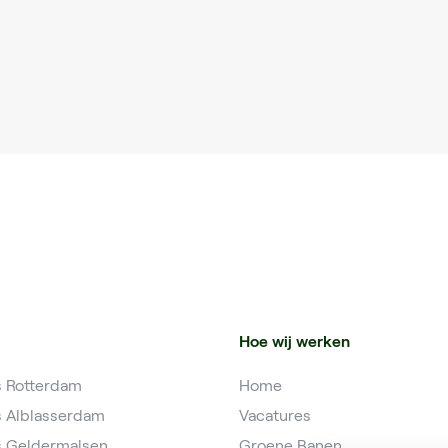
Hoe wij werken
s Rotterdam
Home
s Alblasserdam
Vacatures
s Geldermalsen
Groene Banen