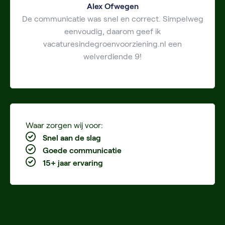
Alex Ofwegen
De communicatie was snel en correct. Simpelweg
eenvoudig, daarom geef ik
vacaturesindegroenvoorziening.nl een
welverdiende 9!
Waar zorgen wij voor:
Snel aan de slag
Goede communicatie
15+ jaar ervaring