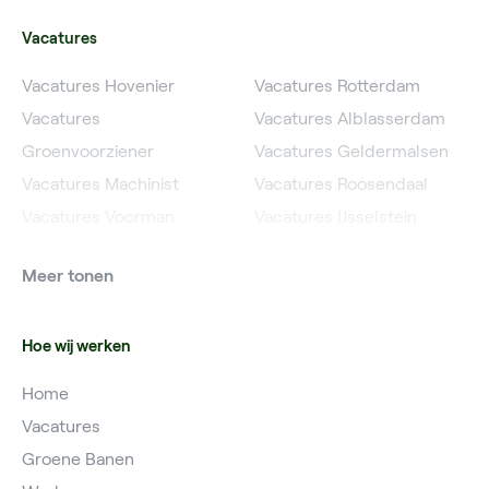
Vacatures
Vacatures Hovenier
Vacatures Rotterdam
Vacatures
Vacatures Alblasserdam
Groenvoorziener
Vacatures Geldermalsen
Vacatures Machinist
Vacatures Roosendaal
Vacatures Voorman
Vacatures IJsselstein
Vacatures Grondwerker
Vacatures Utrecht
Meer tonen
Vacatures Planner
Hoe wij werken
Home
Vacatures
Groene Banen