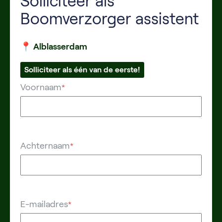
Solliciteer als
Boomverzorger assistent
📍 Alblasserdam
Solliciteer als één van de eerste!
Voornaam
*
Achternaam
*
E-mailadres
*