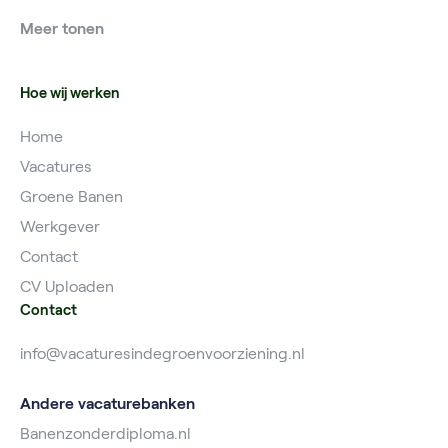
Vacatures Grondwerker
Vacatures Utrecht
Meer tonen
Vacatures Planner
Hoe wij werken
Home
Vacatures
Groene Banen
Werkgever
Contact
CV Uploaden
Contact
info@vacaturesindegroenvoorziening.nl
Andere vacaturebanken
Banenzonderdiploma.nl