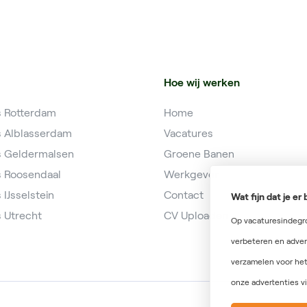
Hoe wij werken
s Rotterdam
Home
s Alblasserdam
Vacatures
s Geldermalsen
Groene Banen
s Roosendaal
Werkgever
 IJsselstein
Contact
Wat fijn dat je e
 Utrecht
CV Uploaden
Op vacaturesindegro
verbeteren en adver
verzamelen voor het
onze advertenties vi