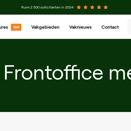
Ruim 2.500 sollicitanten in 2024
ures
Vakgebieden
Vaknieuws
Contact
venier
Groenvoorziener
chinist
Grondwerker
 Frontoffice 
eewerkend Voorman
Planner