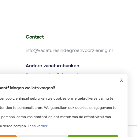
Contact
info@vacaturesindegroenvoorziening.nl
Andere vacaturebanken
Banenzonderdiploma.nl
X
Baanzoeken.nl
r bent! Mogen we iets vragen?
Wekelijksuitbetaald.nl
envoorziening.nl gebruiken we cookies om je gebruikerservaring te
tenties te personaliseren. We gebruiken ook cookies om gegevens te
 personaliseren van content en het meten van de effectiviteit van
a derde partijen.
Lees verder