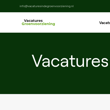
info@vacaturesindegroenvoorziening.nl
Vacat
Ho
Ma
Vacatures
M