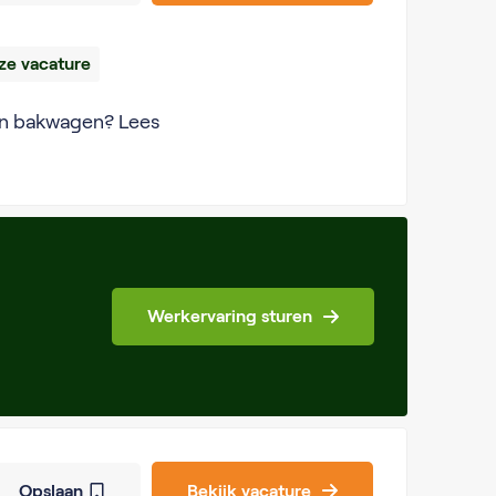
e vacature
een bakwagen? Lees
Werkervaring sturen
Opslaan
Bekijk vacature