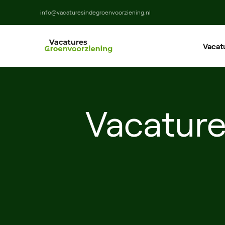
info@vacaturesindegroenvoorziening.nl
Vacat
Ho
Ma
Vacature
M