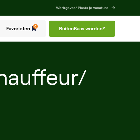
Werkgever/ Plaats je vacature
0
Favorieten
BuitenBaas worden?
hauffeur/