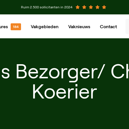
Ruim 2.500 sollicitanten in 2024
ures
Vakgebieden
Vaknieuws
Contact
venier
Groenvoorziener
chinist
Grondwerker
s Bezorger/ C
eewerkend Voorman
Planner
Koerier