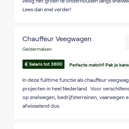
veilig het groen te onderhouden langs snelw
Lees dan snel verder!
Chauffeur Veegwagen
Geldermalsen
Salaris tot 3600
Perfecte match? Pak je kans
In deze fulltime functie als chauffeur veegwa
projecten in heel Nederland. Voor verschillen
op snelwegen, bedrijfsterreinen, vaarwegen en 
afwisselend dus.